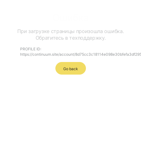
Ошибка
При загрузке страницы произошла ошибка.
Обратитесь в техподдержку.
PROFILE ID:
https://continuum.site/account/8d75cc3c18114e098e30bfefa3df29
Go back