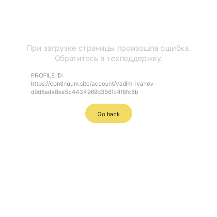
Ошибка
При загрузке страницы произошла ошибка.
Обратитесь в техподдержку.
PROFILE ID:
https://continuum.site/account/vadim-ivanov-
d9d8ada8ea5c4434969d356fc4f8fc8b
Go back