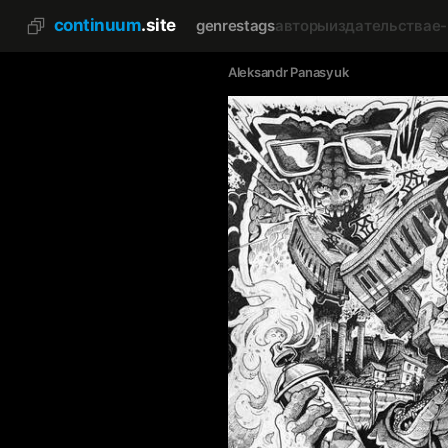
continuum
.site
genres
tags
авторы
издательства
e
Aleksandr Panasyuk