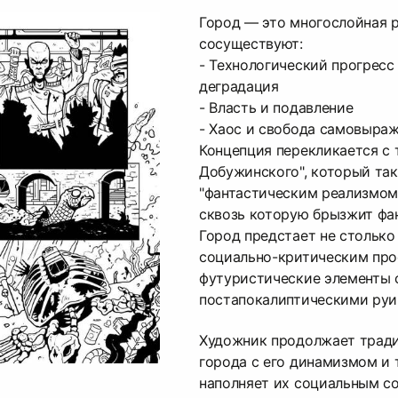
Город — это многослойная р
сосуществуют:
- Технологический прогресс
деградация
- Власть и подавление
- Хаос и свобода самовыра
Концепция перекликается с 
Добужинского", который та
"фантастическим реализмом
сквозь которую брызжит фан
Город предстает не столько
социально-критическим про
футуристические элементы 
постапокалиптическими руи
Художник продолжает трад
города с его динамизмом и 
наполняет их социальным с