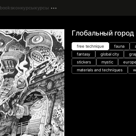
-books
конкурсы
курсы
Глобальный город
free technique
fauna
fantasy
global city
gra
stickers
mystic
europe
materials and techniques
w