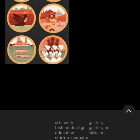
17
Yaroslava Murashko
artz work
gallllery
fashion deziiign
gallllery.art
education
kiiids.art
startup incubator