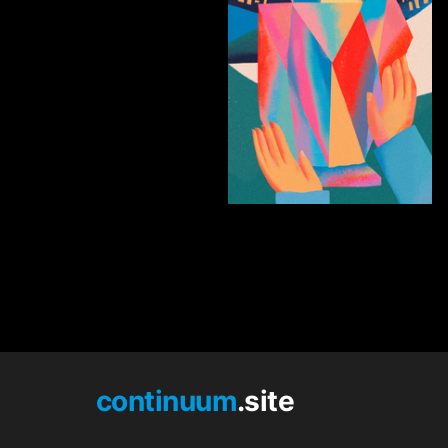
23
Anastasiya Malafeeva
continuum
.site