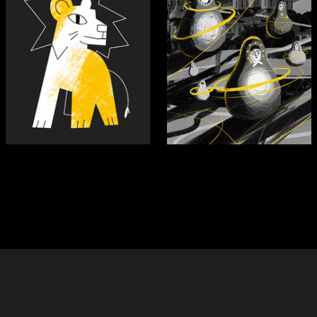
25
16
Zlata Subbotina
Ernest Kakitaev