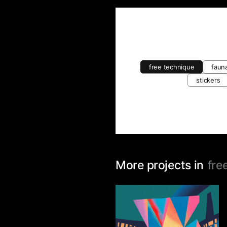
0
free technique
faun
stickers
More projects in
fre