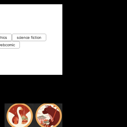
0
hics
science fiction
ebcomic