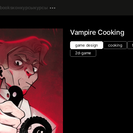
-books
конкурсы
курсы
Vampire Cooking
game design
cooking
2d-game