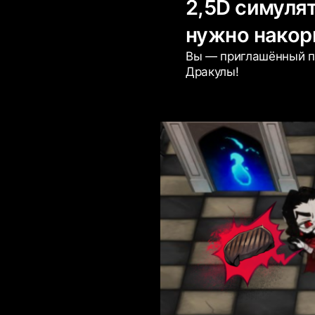
2,5D симулят
нужно накорм
Вы — приглашённый по
Дракулы!