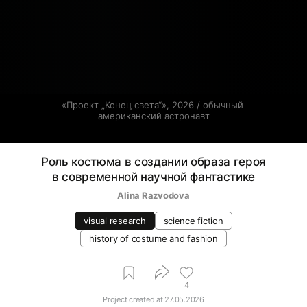
«Проект „Конец света“», 2026 / обычный 
американский астронавт
Роль костюма в создании образа героя
в современной научной фантастике
Alina Razvodova
visual research
science fiction
history of costume and fashion
4
Project created at
27.05.2026