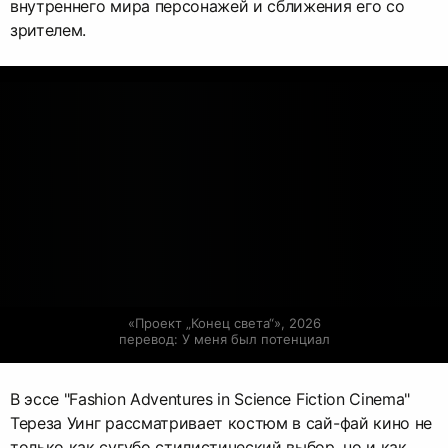
внутреннего мира персонажей и сближения его со
зрителем.
«Проект „Конец света“», 2026

перевод: У меня был потенциал
В эссе "Fashion Adventures in Science Fiction Cinema"
Тереза Уинг рассматривает костюм в сай-фай кино не
только как сугубо стилистический выбор, но и как