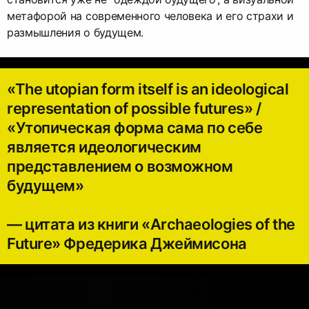
метафорой на современного человека и его страхи и
размышления о будущем.
«The utopian form itself is an ideological
representation of possible futures» /
«Утопическая форма сама по себе
является идеологическим
представлением о возможном
будущем»
— цитата из книги «Archaeologies of the
Future» Фредерика Джеймисона