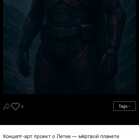
Tags
8
Концепт-арт проект о Летее — мёртвой планете