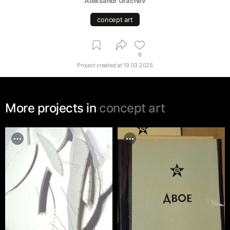
Aleksandr Grachev
concept art
8
Project created at
19.03.2026
More projects in
concept art