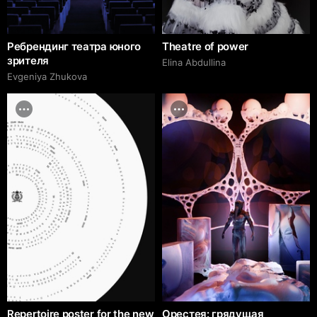
Ребрендинг театра юного
Theatre of power
зрителя
Elina Abdullina
Evgeniya Zhukova
Repertoire poster for the new
Орестея: грядущая