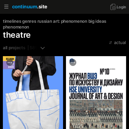
continuum
.site
Login
timelines
genres
russian art: phenomenon
big ideas
phenomenon
theatre
actual
all projects  | 589
BEST DESIGN
MAY
2026