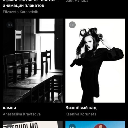
Daut Ashuba
анимации плакатов
Elizaveta Karabelnik
камни
Вишнёвый сад
Anastasiya Kravtsova
Kseniya Korunets