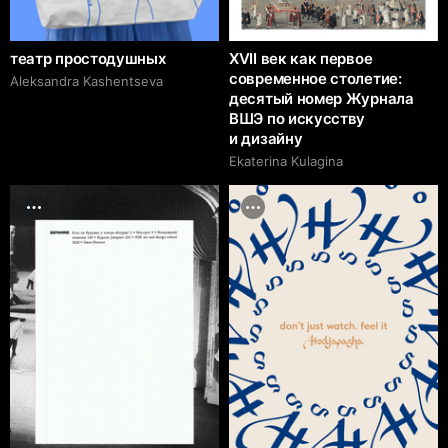
театр простодушных
XVII век как первое
современное столетие:
Aleksandra Kashentseva
десятый номер Журнала
ВШЭ по искусству
и дизайну
Ekaterina Kulagina