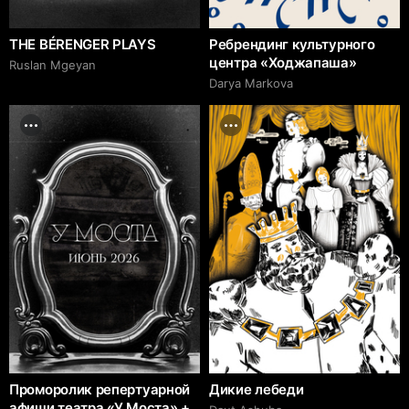
THE BÉRENGER PLAYS
Ребрендинг культурного
центра «Ходжапаша»
Ruslan Mgeyan
Darya Markova
Проморолик репертуарной
Дикие лебеди
афиши театра «У Моста» +