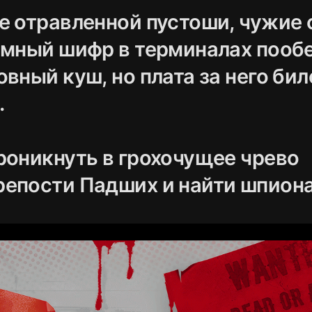
е отравленной пустоши, чужие 
имный шифр в терминалах пооб
вный куш, но плата за него бил
.
роникнуть в грохочущее чрево
епости Падших и найти шпиона