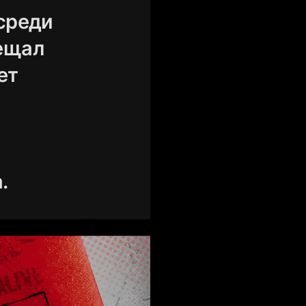
среди
ещал
ет
.