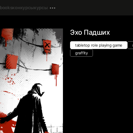
-books
конкурсы
курсы
Эхо Падших
tabletop role playing game
graffity