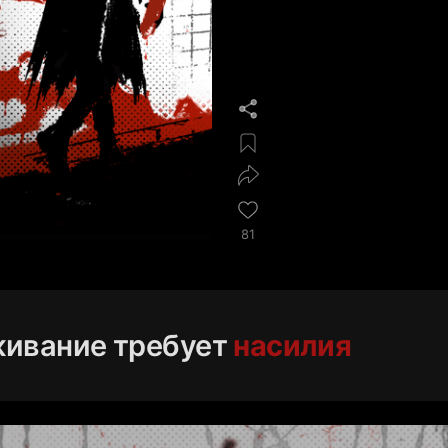
81
живание требует
насилия