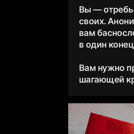
Вы — отребь
своих. Анон
вам басносло
в один конец
Вам нужно п
шагающей кр