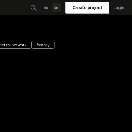
Create project
Login
RU
EN
neural network
fantasy