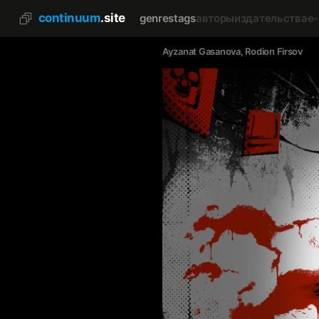
continuum
.site
genres
tags
авторы
издательства
e
Ayzanat Gasanova
, 
Rodion Firsov