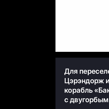
Для пересел
Цэрэндорж и
корабль «Ба
с двугорбым