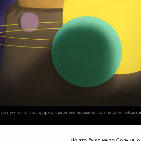
трет ученого Цэрэндоржа с моделью космического корабля «Бактр
Но это было не то Солнце, 