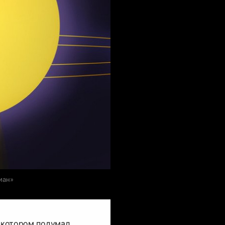
иан»
о котором подумал