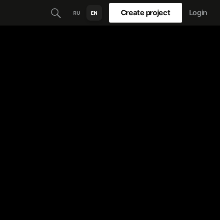
Create project
Login
RU
EN