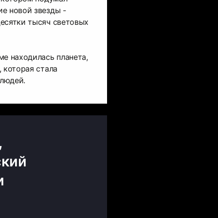
е новой звезды -
десятки тысяч световых
ме находилась планета,
, которая стала
людей.
,
ский
и