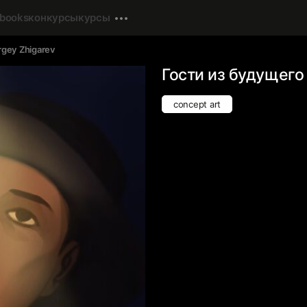
-books
конкурсы
курсы
rgey Zhigarev
Гости из будущего
concept art