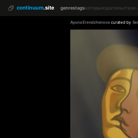
continuum
.site
genres
tags
авторы
издательства
e
Ayuna Erendzhenova
curated by
Se